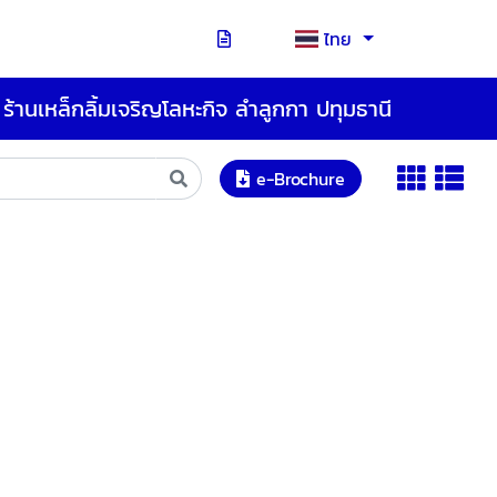
ไทย
ร้านเหล็กลิ้มเจริญโลหะกิจ ลำลูกกา ปทุมธานี
e-Brochure