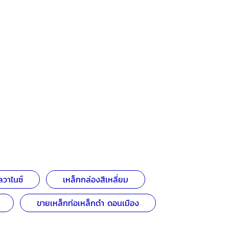
ลวาไนซ์
เหล็กกล่องสีเหลี่ยม
ขายเหล็กท่อเหล็กดำ ดอนเมือง