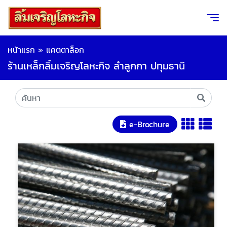
หน้าแรก
»
แคตตาล็อก
ร้านเหล็กลิ้มเจริญโลหะกิจ ลำลูกกา ปทุมธานี
e-Brochure