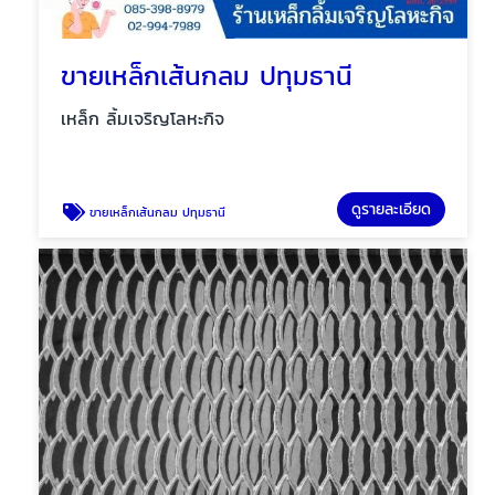
ขายเหล็กเส้นกลม ปทุมธานี
เหล็ก ลิ้มเจริญโลหะกิจ
ดูรายละเอียด
ขายเหล็กเส้นกลม ปทุมธานี