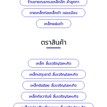
ร้านขายตะแกรงเหล็กฉีก ลำลูกกา
ขายเหล็กท่อเหล็กดำ ดอนเมือง
เหล็กแผ่นดำ
ตราสินค้า
เหล็ก ลิ้มเจริญโลหะกิจ
เหล็กปทุมธานี ลิ้มเจริญโลหะกิจ
เหล็กข้ออ้อย ลิ้มเจริญโลหะกิจ
เหล็กกัลวาไนซ์ ลิ้มเจริญโลหะกิจ