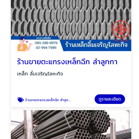
ร้านขายตะแกรงเหล็กฉีก ลำลูกกา
เหล็ก ลิ้มเจริญโลหะกิจ
ดูรายละเอียด
ร้านขายตะแกรงเหล็กฉีก ลำลูกกา