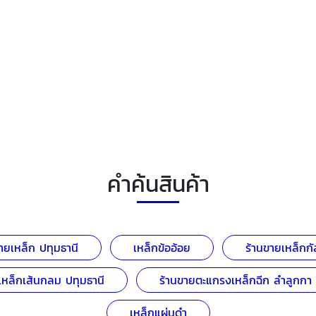
คำค้นสินค้า
ายเหล็ก ปทุมธานี
เหล็กข้ออ้อย
ร้านขายเหล็กกั
หล็กเส้นกลม ปทุมธานี
ร้านขายตะแกรงเหล็กฉีก ลำลูกกา
เหล็กแผ่นดำ