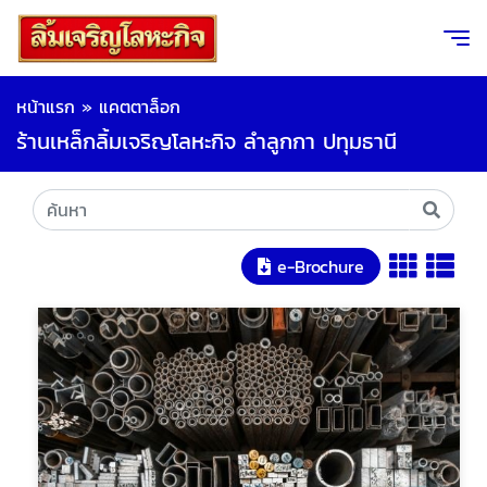
หน้าแรก
»
แคตตาล็อก
ร้านเหล็กลิ้มเจริญโลหะกิจ ลำลูกกา ปทุมธานี
e-Brochure