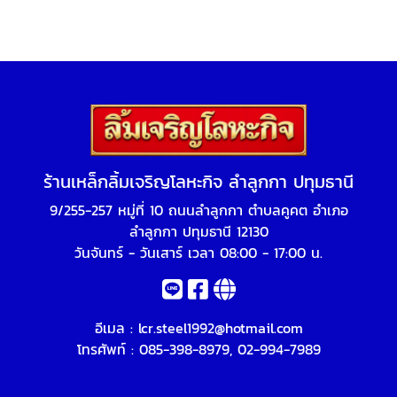
ร้านเหล็กลิ้มเจริญโลหะกิจ ลำลูกกา ปทุมธานี
9/255-257 หมู่ที่ 10 ถนนลำลูกกา ตำบลคูคต อำเภอ
ลำลูกกา ปทุมธานี 12130
วันจันทร์ - วันเสาร์ เวลา 08:00 - 17:00 น.
อีเมล :
lcr.steel1992@hotmail.com
โทรศัพท์ :
085-398-8979
,
02-994-7989