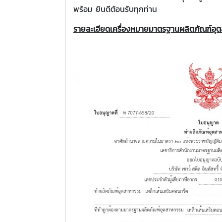
พร้อม ยินดีต้อนรับทุกท่าน
รายละเอียดเครื่องหมายมาตรฐานผลิตภัณฑ์อุ