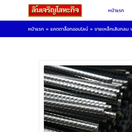
หน้าแรก
หน้าแรก
»
แคตตาล็อกออนไลน์
»
ขายเหล็กเส้นกลม ป