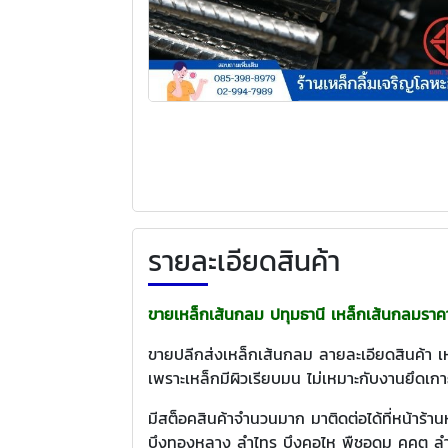
รายละเอียดสินค้า
ขายเหล็กเส้นกลม ปทุมธานี เหล็กเส้นกลมราค
ขายปลีกส่งเหล็กเส้นกลม ลายละเอียดสินค้า
เ
เพราะเหล็กมีผิวเรียบมน ไม่เหมาะกับงานยึดเกา
มีสต็อคสินค้าจำนวนมาก มาติดต่อได้ที่หน้าร
บึงทองหลาง ลำไทร บึงคอไห พืชอุดม คูคต ลำล