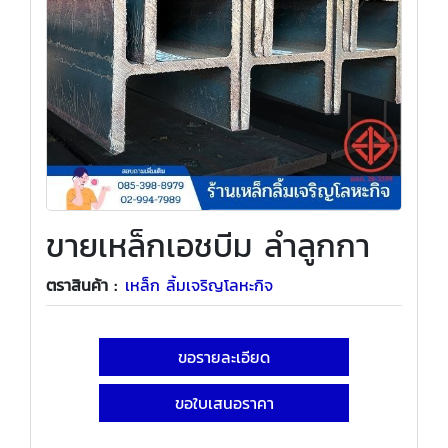
ขายเหล็กเอชบีม ลำลูกกา
ตราสินค้า :
เหล็ก ลิ้มเจริญโลหะกิจ
ขอรายละเอียด
ขอใบเสนอราคา