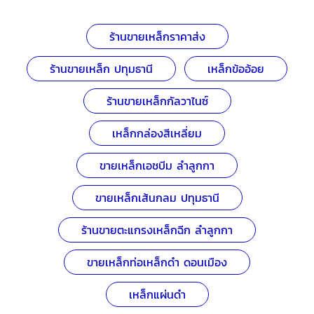
ร้านขายเหล็กราคาส่ง
ร้านขายเหล็ก ปทุมธานี
เหล็กข้ออ้อย
ร้านขายเหล็กกัลวาไนซ์
เหล็กกล่องสีเหลี่ยม
ขายเหล็กเอชบีม ลำลูกกา
ขายเหล็กเส้นกลม ปทุมธานี
ร้านขายตะแกรงเหล็กฉีก ลำลูกกา
ขายเหล็กท่อเหล็กดำ ดอนเมือง
เหล็กแผ่นดำ