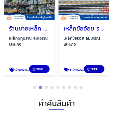
ร้านขายเหล็ก ปทุมธานี
เหล็กข้ออ้อย ราคา
เหล็กปทุมธานี ลิ้มเจริญ
เหล็กข้ออ้อย ลิ้มเจริญ
โลหะกิจ
โลหะกิจ
ดูรายละเอียด
ดูรายละเอียด
ร้านขายเหล็ก ปทุมธานี
เหล็กข้ออ้อย
คำค้นสินค้า